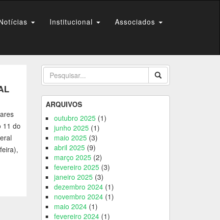
Notícias
Institucional
Associados
AL
ARQUIVOS
tares
outubro 2025
(1)
o 11 do
junho 2025
(1)
eral
maio 2025
(3)
abril 2025
(9)
eira),
março 2025
(2)
fevereiro 2025
(3)
janeiro 2025
(3)
dezembro 2024
(1)
novembro 2024
(1)
maio 2024
(1)
fevereiro 2024
(1)