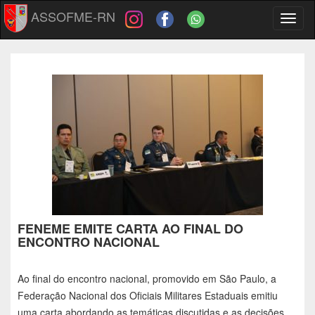
ASSOFME-RN
Toggl
naviga
FENEME EMITE CARTA AO FINAL DO
ENCONTRO NACIONAL
Ao final do encontro nacional, promovido em São Paulo, a
Federação Nacional dos Oficiais Militares Estaduais emitiu
uma carta abordando as temáticas discutidas e as decisões