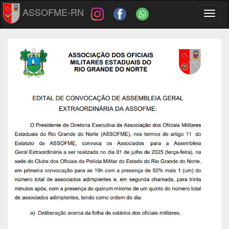
ASSOFME-RN
Toggl
naviga