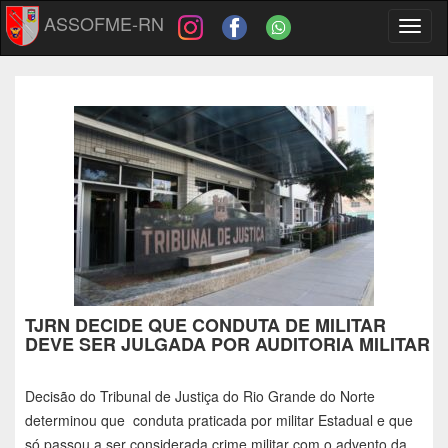
ASSOFME-RN
Toggl
naviga
TJRN DECIDE QUE CONDUTA DE MILITAR
DEVE SER JULGADA POR AUDITORIA MILITAR
Decisão do Tribunal de Justiça do Rio Grande do Norte
determinou que conduta praticada por militar Estadual e que
só passou a ser considerada crime militar com o advento da