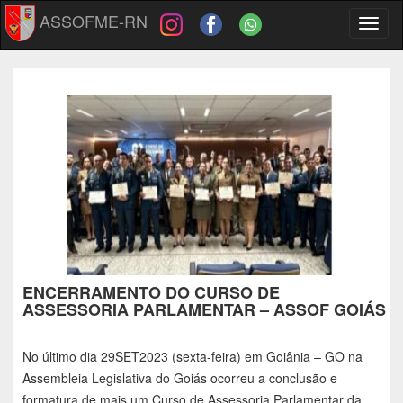
ASSOFME-RN
Toggl
naviga
ENCERRAMENTO DO CURSO DE
ASSESSORIA PARLAMENTAR – ASSOF GOIÁS
No último dia 29SET2023 (sexta-feira) em Goiânia – GO na
Assembleia Legislativa do Goiás ocorreu a conclusão e
formatura de mais um Curso de Assessoria Parlamentar da