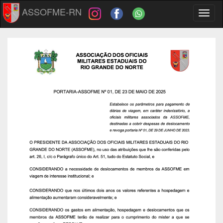
ASSOFME-RN
Toggl
naviga