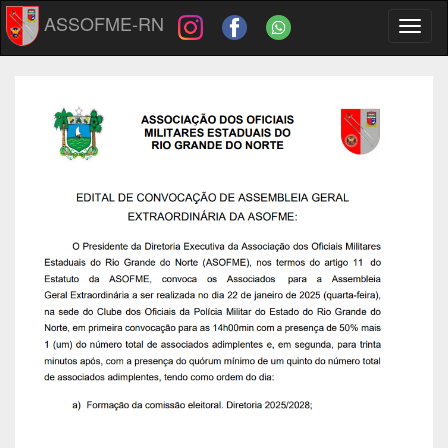
ASSOFME-RN
Toggl
naviga