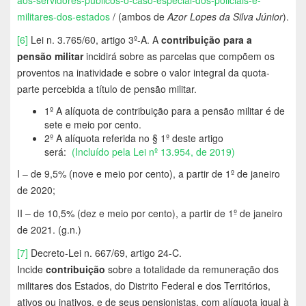
militares-dos-estados
/ (ambos de
Azor Lopes da Silva Júnior
).
[6]
Lei n. 3.765/60, artigo 3º-A. A
contribuição para a
pensão militar
incidirá sobre as parcelas que compõem os
proventos na inatividade e sobre o valor integral da quota-
parte percebida a título de pensão militar.
1º A alíquota de contribuição para a pensão militar é de
sete e meio por cento.
2º A alíquota referida no § 1º deste artigo
será:
(Incluído pela Lei nº 13.954, de 2019)
I – de 9,5% (nove e meio por cento), a partir de 1º de janeiro
de 2020;
II – de 10,5% (dez e meio por cento), a partir de 1º de janeiro
de 2021. (g.n.)
[7]
Decreto-Lei n. 667/69, artigo 24-C.
Incide
contribuição
sobre a totalidade da remuneração dos
militares dos Estados, do Distrito Federal e dos Territórios,
ativos ou inativos, e de seus pensionistas, com alíquota igual à