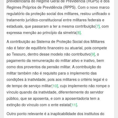
previdenciária do Regime Geral de Previdência (RGPS) e dos
Regimes Próprios de Previdência (RPPS). Com o novo marco
regulatório da proteção social dos militares, restou unificado o
tratamento jurídico-constitucional entre militares federais e
estaduais, que passaram a ter a mesma contribuição
[7]
, com
expressa menção ao princípio da simetria
[8]
.
A contribuição ao Sistema de Proteção Social dos Militares
não é fator de equilíbrio financeiro ou atuarial, pois compete
ao Tesouro, dentro desse modelo não contributivo
[9]
, o
pagamento da remuneração do militar ativo e inativo, bem
como dos proventos da pensão militar. A contribuição do
militar também não é requisito para o implemento das
condições à inatividade, pois aos militares o critério legal é o
de tempo de serviço militar
[10]
, cujo implemento não rompe o
vínculo quando da inatividade, diferentemente do servidor
público, que se aposenta, e com a aposentadoria tem a
extinção do vínculo com o ente estatal
[11]
.
Outro ponto relevante é a inaplicabilidade dos institutos do