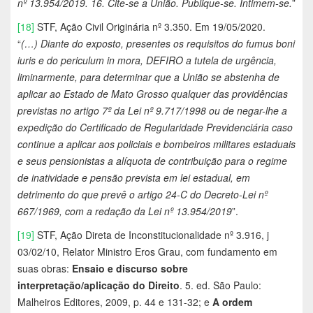
nº 13.954/2019. 16. Cite-se a União. Publique-se. Intimem-se.
”
[18]
STF, Ação Civil Originária nº 3.350. Em 19/05/2020.
“
(…)
Diante do exposto, presentes os requisitos do fumus boni
iuris e do periculum in mora, DEFIRO a tutela de urgência,
liminarmente, para determinar que a União se abstenha de
aplicar ao Estado de Mato Grosso qualquer das providências
previstas no artigo 7º da Lei nº 9.717/1998 ou de negar-lhe a
expedição do Certificado de Regularidade Previdenciária caso
continue a aplicar aos policiais e bombeiros militares estaduais
e seus pensionistas a alíquota de contribuição para o regime
de inatividade e pensão prevista em lei estadual, em
detrimento do que prevê o artigo 24-C do Decreto-Lei nº
667/1969, com a redação da Lei nº 13.954/2019
”.
[19]
STF, Ação Direta de Inconstitucionalidade nº 3.916, j
03/02/10, Relator Ministro Eros Grau, com fundamento em
suas obras:
Ensaio e discurso sobre
interpretação/aplicação do Direito
. 5. ed. São Paulo:
Malheiros Editores, 2009, p. 44 e 131-32; e
A ordem