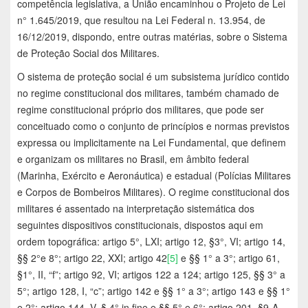
competência legislativa, a União encaminhou o Projeto de Lei
n° 1.645/2019, que resultou na Lei Federal n. 13.954, de
16/12/2019, dispondo, entre outras matérias, sobre o Sistema
de Proteção Social dos Militares.
O sistema de proteção social é um subsistema jurídico contido
no regime constitucional dos militares, também chamado de
regime constitucional próprio dos militares, que pode ser
conceituado como o conjunto de princípios e normas previstos
expressa ou implicitamente na Lei Fundamental, que definem
e organizam os militares no Brasil, em âmbito federal
(Marinha, Exército e Aeronáutica) e estadual (Polícias Militares
e Corpos de Bombeiros Militares). O regime constitucional dos
militares é assentado na interpretação sistemática dos
seguintes dispositivos constitucionais, dispostos aqui em
ordem topográfica: artigo 5°, LXI; artigo 12, §3°, VI; artigo 14,
§§ 2°e 8°; artigo 22, XXI; artigo 42
[5]
e §§ 1° a 3°; artigo 61,
§1°, II, “f”; artigo 92, VI; artigos 122 a 124; artigo 125, §§ 3° a
5°; artigo 128, I, “c”; artigo 142 e §§ 1° a 3°; artigo 143 e §§ 1°
e 2°; artigo 144, V, § 4° in fine e §§ 5° e 6°; artigo 201, §9-A.