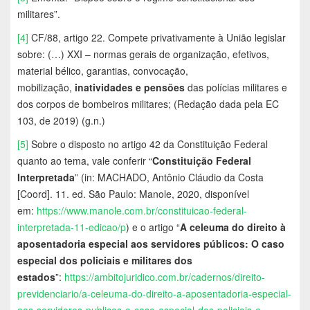
militares”.
[4]
CF/88, artigo 22. Compete privativamente à União legislar
sobre: (…) XXI – normas gerais de organização, efetivos,
material bélico, garantias, convocação,
mobilização,
inatividades e pensões
das polícias militares e
dos corpos de bombeiros militares; (Redação dada pela EC
103, de 2019) (g.n.)
[5]
Sobre o disposto no artigo 42 da Constituição Federal
quanto ao tema, vale conferir “
Constituição Federal
Interpretada
” (in: MACHADO, Antônio Cláudio da Costa
[Coord]. 11. ed. São Paulo: Manole, 2020, disponível
em:
https://www.manole.com.br/constituicao-federal-
interpretada-11-edicao/p
) e o artigo “
A celeuma do direito à
aposentadoria especial aos servidores públicos: O caso
especial dos policiais e militares dos
estados
”:
https://ambitojuridico.com.br/cadernos/direito-
previdenciario/a-celeuma-do-direito-a-aposentadoria-especial-
aos-servidores-publicos-o-caso-especial-dos-policiais-e-