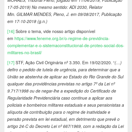
17-05-2019)
No mesmo sentido: ADI 2030,
Relator
Min.
GILMAR MENDES, Pleno, J. em 09/08/2017, Publicação
em 17-10-2018 (g.n.)
[16]
Sobre o tema, vide nosso artigo disponível
em
https://www.feneme.org.br/o-regime-de-previdncia-
complementar-e-o-sistemaconstitucional-de-proteo-social-dos-
militares-no-brasil/
[17]
STF, Ação Civil Originária nº 3.350. Em 19/02/2020. “
(…)
defiro o pedido de tutela de urgência, para determinar que a
União se abstenha de aplicar ao Estado do Rio Grande do Sul
qualquer das providências previstas no artigo 7º da Lei nº
9.717/1998 ou de negar-lhe a expedição do Certificado de
Regularidade Previdenciária caso continue a aplicar aos
policiais e bombeiros militares estaduais e seus pensionistas a
alíquota de contribuição para o regime de inatividade e
pensão prevista em lei estadual, em detrimento que prevê o
artigo 24-C do Decreto Lei nº 667/1969, com a redação da Lei