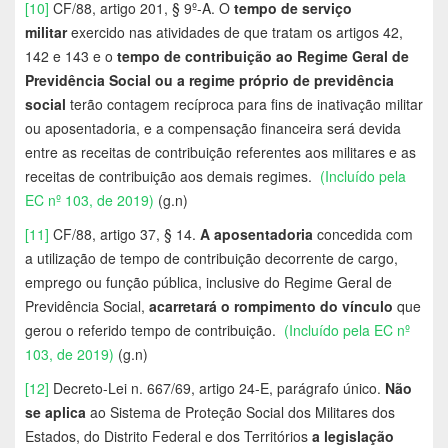
[10]
CF/88, artigo 201, § 9º-A. O
tempo de serviço
militar
exercido nas atividades de que tratam os artigos 42,
142 e 143 e o
tempo de contribuição ao Regime Geral de
Previdência Social ou a regime próprio de previdência
social
terão contagem recíproca para fins de inativação militar
ou aposentadoria, e a compensação financeira será devida
entre as receitas de contribuição referentes aos militares e as
receitas de contribuição aos demais regimes.
(Incluído pela
EC nº 103, de 2019)
(g.n)
[11]
CF/88, artigo 37, § 14.
A aposentadoria
concedida com
a utilização de tempo de contribuição decorrente de cargo,
emprego ou função pública, inclusive do Regime Geral de
Previdência Social,
acarretará o rompimento do vínculo
que
gerou o referido tempo de contribuição.
(Incluído pela EC nº
103, de 2019)
(g.n)
[12]
Decreto-Lei n. 667/69, artigo 24-E, parágrafo único.
Não
se aplica
ao Sistema de Proteção Social dos Militares dos
Estados, do Distrito Federal e dos Territórios
a legislação