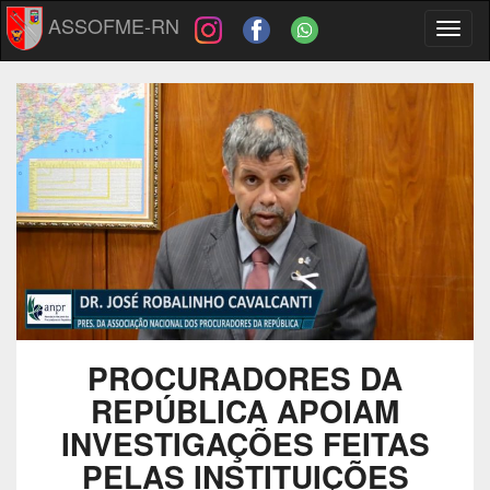
ASSOFME-RN
Toggl
naviga
PROCURADORES DA
REPÚBLICA APOIAM
INVESTIGAÇÕES FEITAS
PELAS INSTITUIÇÕES